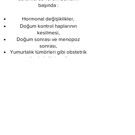
başında :
Hormonal değişiklikler,
Doğum kontrol haplarının
kesilmesi,
Doğum sonrası ve menopoz
sonrası,
Yumurtalık tümörleri gibi obstetrik
ve jinekolojik koşullar,
Anemi veya demir eksikliği,
Tiroid hastalığı ve tedavisinde
kullanılan ilaçlar ve diğer çeşitli
ilaçlar,
Stres, ciddi duygusal sorunlar ya
da travma - cerrahi işlemler,
Diyet, kötü beslenme, Blumia,
Çinko eksikliği,
Lupus gibi bağ dokusu hastalığı,
Kemoterapi, Radyoterapi, vb.
gelmektedir.